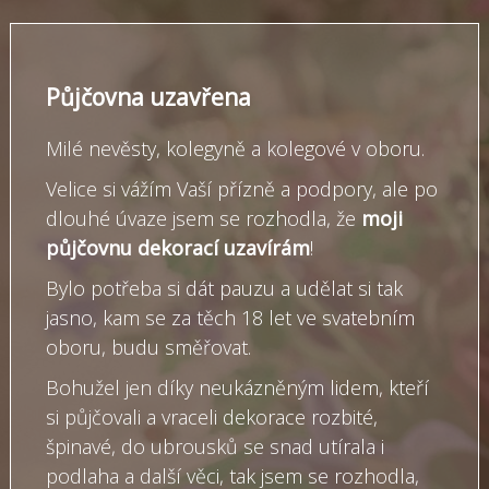
Půjčovna uzavřena
Milé nevěsty, kolegyně a kolegové v oboru.
Velice si vážím Vaší přízně a podpory, ale po
dlouhé úvaze jsem se rozhodla, že
moji
půjčovnu dekorací uzavírám
!
Bylo potřeba si dát pauzu a udělat si tak
jasno, kam se za těch 18 let ve svatebním
oboru, budu směřovat.
Bohužel jen díky neukázněným lidem, kteří
si půjčovali a vraceli dekorace rozbité,
špinavé, do ubrousků se snad utírala i
podlaha a další věci, tak jsem se rozhodla,