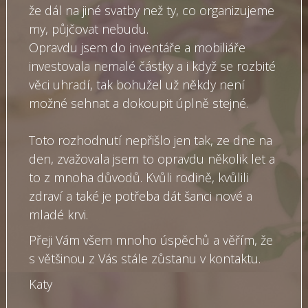
že dál na jiné svatby než ty, co organizujeme
my, půjčovat nebudu.
Opravdu jsem do inventáře a mobiliáře
investovala nemalé částky a i když se rozbité
věci uhradí, tak bohužel už někdy není
možné sehnat a dokoupit úplně stejné.
Toto rozhodnutí nepřišlo jen tak, ze dne na
den, zvažovala jsem to opravdu několik let a
to z mnoha důvodů. Kvůli rodině, kvůlili
zdraví a také je potřeba dát šanci nové a
mladé krvi.
Přeji Vám všem mnoho úspěchů a věřím, že
s většinou z Vás stále zůstanu v kontaktu.
Katy