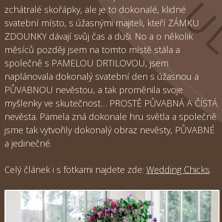
zchátralé skořápky, ale je to dokonalé, klidné
svatební místo, s úžasnými majiteli, kteří ZÁMKU
ZDOUNKY dávají svůj čas a duši. No a o několik
měsíců později jsem na tomto místě stála a
společně s PAMELOU DRTILOVOU, jsem
naplánovala dokonalý svatební den s úžasnou a
PŮVABNOU nevěstou, a tak proměnila svoje
myšlenky ve skutečnost… PROSTĚ PŮVABNÁ A ČÍSTÁ
nevěsta. Pamela zná dokonale hru světla a společně
jsme tak vytvořily dokonalý obraz nevěsty, PŮVABNÉ
a jedinečné.
Celý článek i s fotkami najdete zde:
Wedding Chicks
.