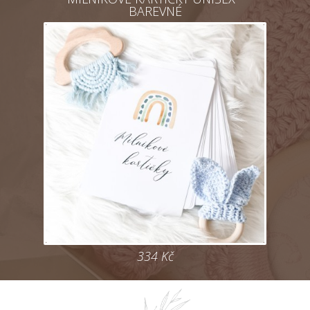
BAREVNÉ
334
Kč