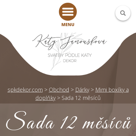
spkdekor.com
>
Obchod
>
Dárky
>
Mimi boxíky a
doplňky
>
Sada 12 měsíců
Sada 12 měsíců