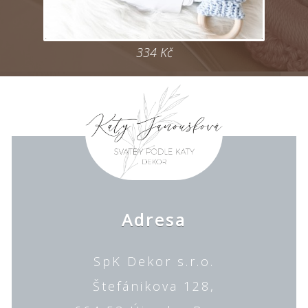
334
Kč
Adresa
SpK Dekor s.r.o.
Štefánikova 128,