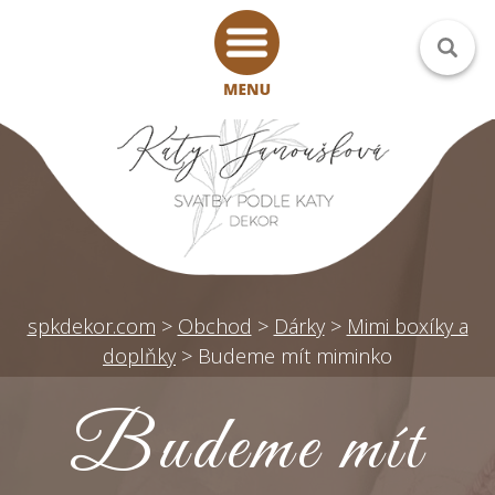
spkdekor.com
>
Obchod
>
Dárky
>
Mimi boxíky a
doplňky
>
Budeme mít miminko
Budeme mít