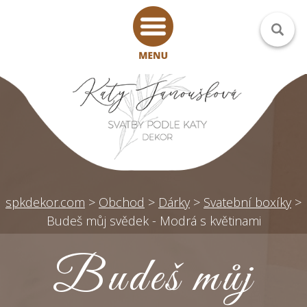
spkdekor.com
>
Obchod
>
Dárky
>
Svatební boxíky
>
Budeš můj svědek - Modrá s květinami
Budeš můj