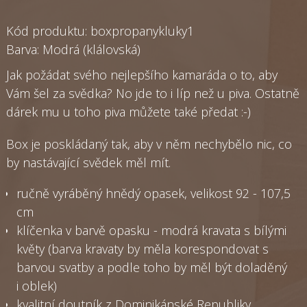
Kód produktu: boxpropanykluky1
Barva: Modrá (klálovská)
Jak požádat svého nejlepšího kamaráda o to, aby
Vám šel za svědka? No jde to i líp než u piva. Ostatně
dárek mu u toho piva můžete také předat :-)
Box je poskládaný tak, aby v něm nechybělo nic, co
by nastávající svědek měl mít.
ručně vyráběný hnědý opasek, velikost 92 - 107,5
cm
klíčenka v barvě opasku - modrá kravata s bílými
květy (barva kravaty by měla korespondovat s
barvou svatby a podle toho by měl být doladěný
i oblek)
kvalitní doutník z Dominikánské Republiky