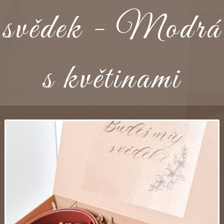
svědek - Modrá
s květinami