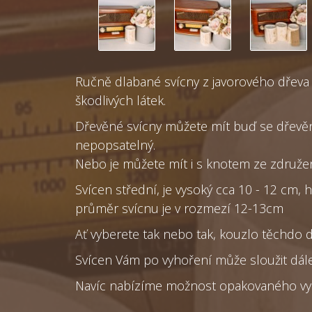
Ručně dlabané svícny z javorového dřeva
škodlivých látek.
Dřevěné svícny můžete mít buď se dřevěný
nepopsatelný.
Nebo je můžete mít i s knotem ze združení 
Svícen střední, je vysoký cca 10 - 12 cm, 
průměr svícnu je v rozmezí 12-13cm
Ať vyberete tak nebo tak, kouzlo těchdo dř
Svícen Vám po vyhoření může sloužit dále 
Navíc nabízíme možnost opakovaného vyli