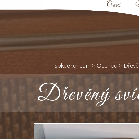
O nás
N
spkdekor.com
>
Obchod
>
Dřevě
Dřevěný svíc