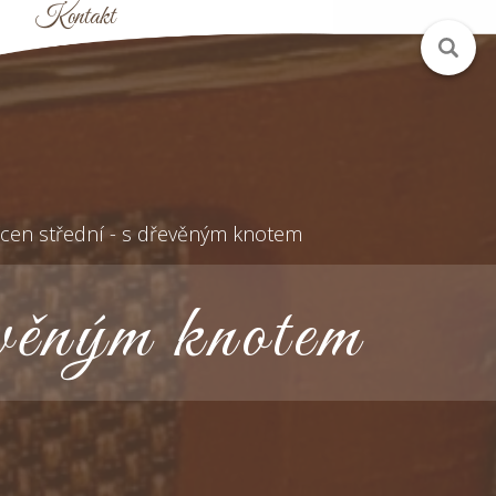
Kontakt
ícen střední - s dřevěným knotem
evěným knotem
6