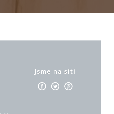
y
Jsme na síti