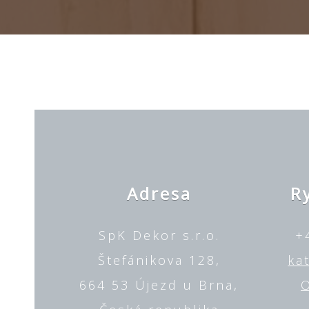
Adresa
R
SpK Dekor s.r.o.
+
Štefánikova 128,
ka
664 53 Újezd u Brna,
O