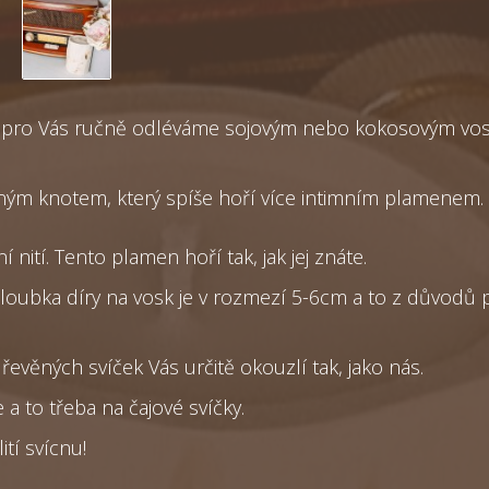
 pro Vás ručně odléváme sojovým nebo kokosovým vosk
m knotem, který spíše hoří více intimním plamenem. Z
nití. Tento plamen hoří tak, jak jej znáte.
hloubka díry na vosk je v rozmezí 5-6cm a to z důvodů p
evěných svíček Vás určitě okouzlí tak, jako nás.
a to třeba na čajové svíčky.
tí svícnu!