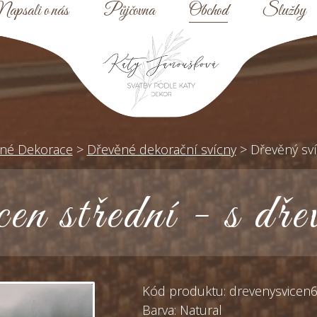
apsali o nás
Půjčovna
Obchod
Služby
né Dekorace
>
Dřevěné dekorační svícny
>
Dřevěný sv
en střední - s dř
Kód produktu: drevenysvicen
Barva: Natural