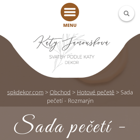
spkdekor.com
>
Obchod
>
Hotové pečetě
>
Sada
pečetí - Rozmarýn
Sada pečetí -