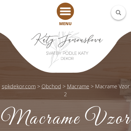
spkdekor.com
>
Obchod
>
Macrame
>
Macrame Vzor
2
Macrame Vzor