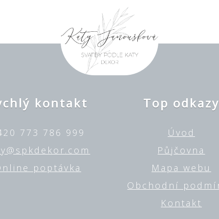
ychlý kontakt
Top odkaz
420 773 786 999
Úvod
ty@spkdekor.com
Půjčovna
nline poptávka
Mapa webu
Obchodní podmí
Kontakt