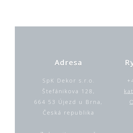
Adresa
R
SpK Dekor s.r.o.
+
Štefánikova 128,
ka
664 53 Újezd u Brna,
O
Česká republika