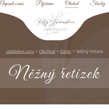
apsali o nás
Půjčovna
Obchod
Služby
spkdekor.com
>
Obchod
>
Dárky
>
Něžný řetízek
Něžný řetízek