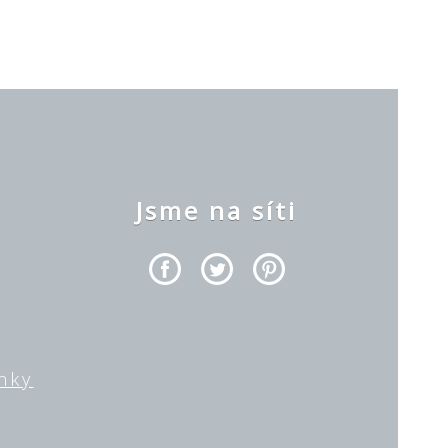
y
Jsme na síti
nky