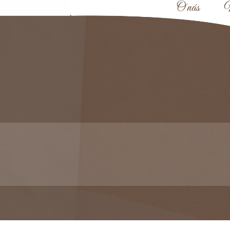
O nás
N