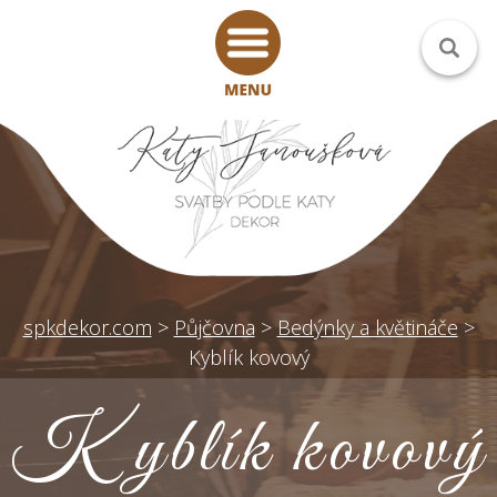
spkdekor.com
>
Půjčovna
>
Bedýnky a květináče
>
Kyblík kovový
Kyblík kovový