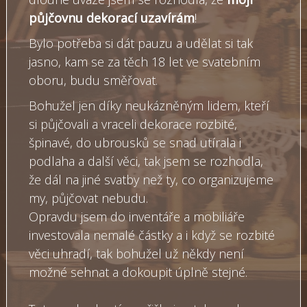
půjčovnu dekorací uzavírám
!
Bylo potřeba si dát pauzu a udělat si tak
jasno, kam se za těch 18 let ve svatebním
oboru, budu směřovat.
Bohužel jen díky neukázněným lidem, kteří
si půjčovali a vraceli dekorace rozbité,
špinavé, do ubrousků se snad utírala i
podlaha a další věci, tak jsem se rozhodla,
že dál na jiné svatby než ty, co organizujeme
my, půjčovat nebudu.
Opravdu jsem do inventáře a mobiliáře
investovala nemalé částky a i když se rozbité
věci uhradí, tak bohužel už někdy není
možné sehnat a dokoupit úplně stejné.