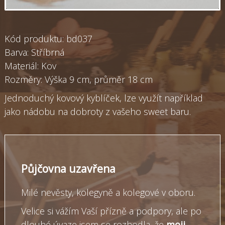
Kód produktu: bd037
Barva: Stříbrná
Materiál: Kov
Rozměry: Výška 9 cm, průměr 18 cm
Jednoduchý kovový kyblíček, lze využít například
jako nádobu na dobroty z vašeho sweet baru.
Půjčovna uzavřena
Milé nevěsty, kolegyně a kolegové v oboru.
Velice si vážím Vaší přízně a podpory, ale po
dlouhé úvaze jsem se rozhodla, že
moji