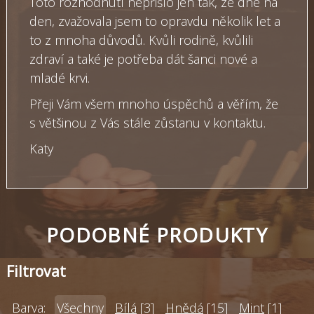
Toto rozhodnutí nepřišlo jen tak, ze dne na
den, zvažovala jsem to opravdu několik let a
to z mnoha důvodů. Kvůli rodině, kvůlili
zdraví a také je potřeba dát šanci nové a
mladé krvi.
Přeji Vám všem mnoho úspěchů a věřím, že
s většinou z Vás stále zůstanu v kontaktu.
Katy
PODOBNÉ PRODUKTY
Filtrovat
Barva:
Všechny
Bílá
[3]
Hnědá
[15]
Mint
[1]