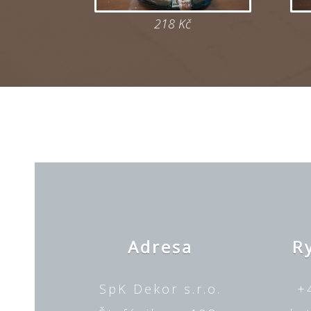
218 Kč
Adresa
R
SpK Dekor s.r.o.
+