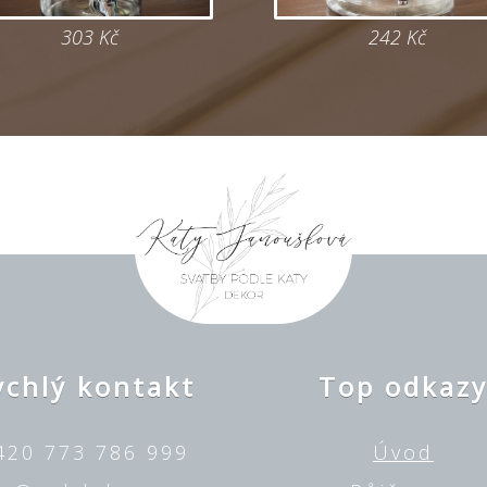
303 Kč
242 Kč
ychlý kontakt
Top odkaz
420 773 786 999
Úvod