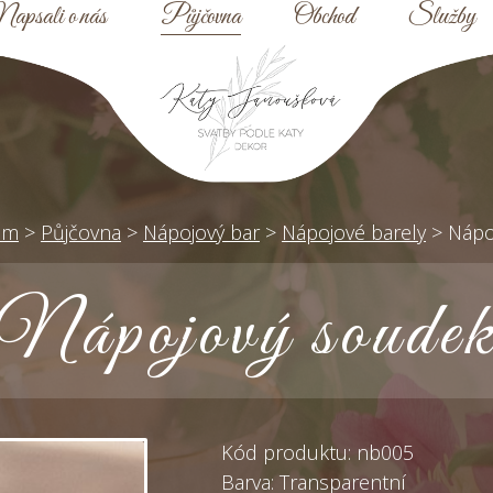
apsali o nás
Půjčovna
Obchod
Služby
om
>
Půjčovna
>
Nápojový bar
>
Nápojové barely
>
Nápo
Nápojový soude
Kód produktu: nb005
Barva: Transparentní