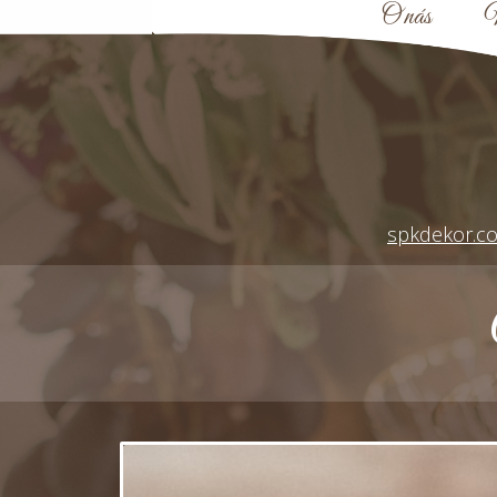
O nás
N
spkdekor.c