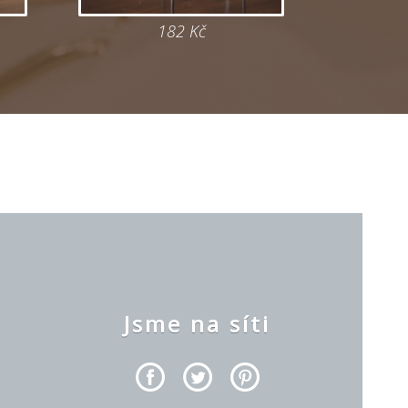
182 Kč
y
Jsme na síti