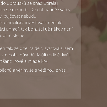
 do ubrousků se snad utírala i
sem se rozhodla, že dál na jiné svatby
y, půjčovat nebudu.
 a mobiliáře investovala nemalé
 věci uhradí, tak bohužel už někdy není
úplně stejné.
jen tak, ze dne na den, zvažovala jsem
o z mnoha důvodů. Kvůli rodině, kvůlili
t šanci nové a mladé krvi.
ěchů a věřím, že s většinou z Vás