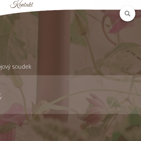
Kontakt
jový soudek
k