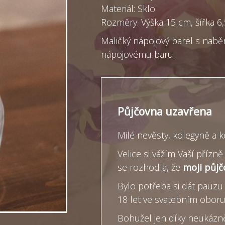
Materiál: Sklo
Rozměry: Výška 15 cm, šířka 6
Maličký nápojový barel s nabě
nápojovému baru.
Půjčovna uzavřena
Milé nevěsty, kolegyně a 
Velice si vážím Vaší příz
se rozhodla, že
moji půjč
Bylo potřeba si dát pauzu 
18 let ve svatebním obor
Bohužel jen díky neukázněn