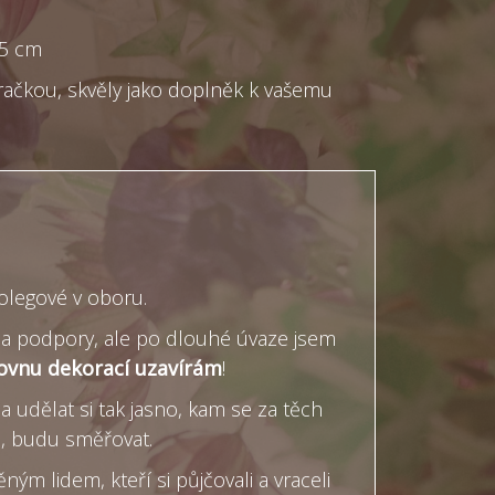
,5 cm
račkou, skvěly jako doplněk k vašemu
kolegové v oboru.
ně a podpory, ale po dlouhé úvaze jsem
ovnu dekorací uzavírám
!
a udělat si tak jasno, kam se za těch
u, budu směřovat.
ým lidem, kteří si půjčovali a vraceli