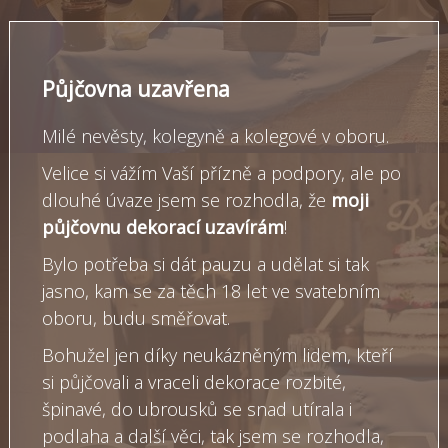
Půjčovna uzavřena
Milé nevěsty, kolegyně a kolegové v oboru.
Velice si vážím Vaší přízně a podpory, ale po
dlouhé úvaze jsem se rozhodla, že
moji
půjčovnu dekorací uzavírám
!
Bylo potřeba si dát pauzu a udělat si tak
jasno, kam se za těch 18 let ve svatebním
oboru, budu směřovat.
Bohužel jen díky neukázněným lidem, kteří
si půjčovali a vraceli dekorace rozbité,
špinavé, do ubrousků se snad utírala i
podlaha a další věci, tak jsem se rozhodla,