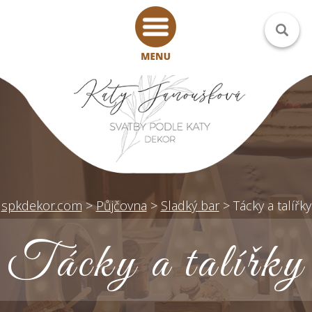
spkdekor.com
>
Půjčovna
>
Sladký bar
>
Tácky a talířky
Tácky a talířky