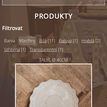
PRODUKTY
Filtrovat
Barva:
Všechny
Bílá
[11]
Fialová
[1]
Hnědá
[2]
Stříbrná
[1]
Transparentní
[1]
TALÍŘ, Ø 40CM