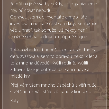
že dál na jiné svatby než ty, co organizujeme
my, půjčovat nebudu.
Opravdu jsem do inventáře a mobiliáře
investovala nemalé částky a i když se rozbité
věci uhradí, tak bohužel už někdy není
možné sehnat a dokoupit úplně stejné.
Toto rozhodnutí nepřišlo jen tak, ze dne na
den, zvažovala jsem to opravdu několik let a
to z mnoha důvodů. Kvůli rodině, kvůlili
zdraví a také je potřeba dát šanci nové a
mladé krvi.
Přeji Vám všem mnoho úspěchů a věřím, že
s většinou z Vás stále zůstanu v kontaktu.
Katy