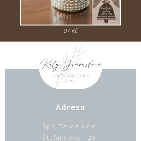
97 Kč
Adresa
SpK Dekor s.r.o.
Štefánikova 128,