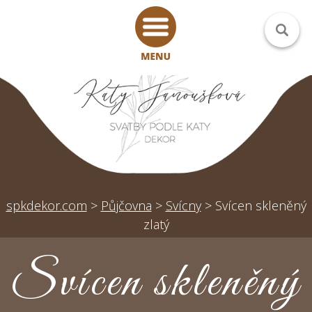
spkdekor.com
>
Půjčovna
>
Svícny
>
Svícen skleněný
zlatý
Svícen skleněný