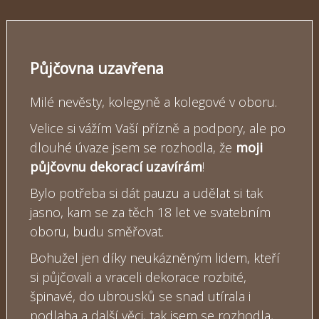
Půjčovna uzavřena
Milé nevěsty, kolegyně a kolegové v oboru.
Velice si vážím Vaší přízně a podpory, ale po
dlouhé úvaze jsem se rozhodla, že
moji
půjčovnu dekorací uzavírám
!
Bylo potřeba si dát pauzu a udělat si tak
jasno, kam se za těch 18 let ve svatebním
oboru, budu směřovat.
Bohužel jen díky neukázněným lidem, kteří
si půjčovali a vraceli dekorace rozbité,
špinavé, do ubrousků se snad utírala i
podlaha a další věci, tak jsem se rozhodla,