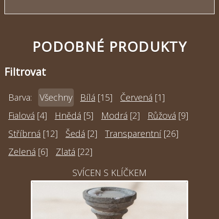
PODOBNÉ PRODUKTY
Filtrovat
Barva:
Všechny
Bílá
[15]
Červená
[1]
Fialová
[4]
Hnědá
[5]
Modrá
[2]
Růžová
[9]
Stříbrná
[12]
Šedá
[2]
Transparentní
[26]
Zelená
[6]
Zlatá
[22]
SVÍCEN S KLÍČKEM