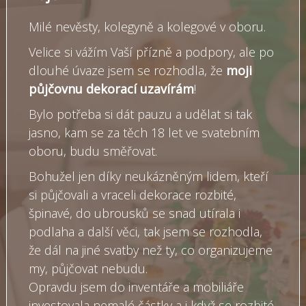
Milé nevěsty, kolegyně a kolegové v oboru.
Velice si vážím Vaší přízně a podpory, ale po
dlouhé úvaze jsem se rozhodla, že
moji
půjčovnu dekorací uzavírám
!
Bylo potřeba si dát pauzu a udělat si tak
jasno, kam se za těch 18 let ve svatebním
oboru, budu směřovat.
Bohužel jen díky neukázněným lidem, kteří
si půjčovali a vraceli dekorace rozbité,
špinavé, do ubrousků se snad utírala i
podlaha a další věci, tak jsem se rozhodla,
že dál na jiné svatby než ty, co organizujeme
my, půjčovat nebudu.
Opravdu jsem do inventáře a mobiliáře
investovala nemalé částky a i když se rozbité