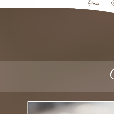
O nás
N