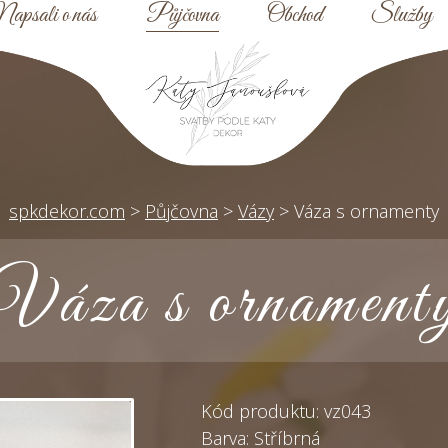
apsali o nás
Půjčovna
Obchod
Služby
spkdekor.com
>
Půjčovna
>
Vázy
>
Váza s ornamenty
Váza s ornament
Kód produktu: vz043
Barva: Stříbrná