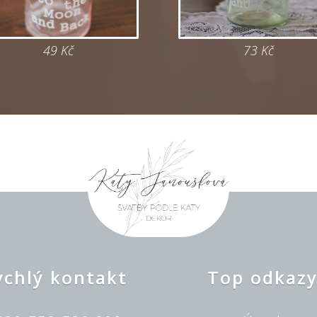
49 Kč
73 Kč
ychlý kontakt
Top odkaz