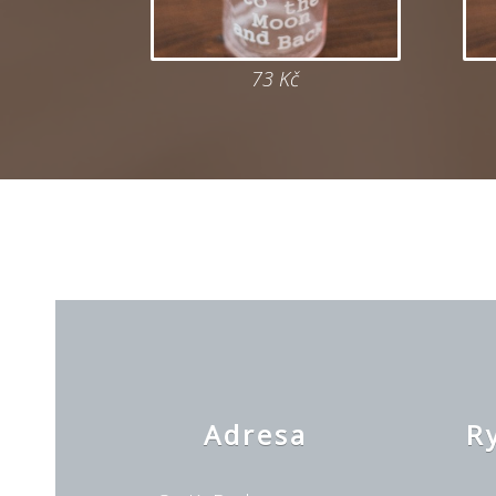
73 Kč
Adresa
R