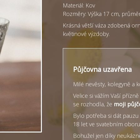
Materiál: Kov
Rozměry: Výška 17 cm, průmě
Krásná větší váza zdobená o
květinové výzdoby.
Půjčovna uzavřena
Milé nevěsty, kolegyně a 
Velice si vážím Vaší příz
se rozhodla, že
moji půjč
Bylo potřeba si dát pauzu 
18 let ve svatebním obor
Bohužel jen díky neukázněn