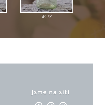
49 Kč
y
Jsme na síti