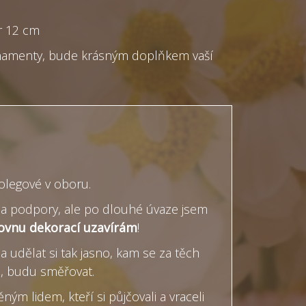
r 12 cm
rnamenty, bude krásným doplňkem vaší
kolegové v oboru.
ně a podpory, ale po dlouhé úvaze jsem
ovnu dekorací uzavírám
!
a udělat si tak jasno, kam se za těch
u, budu směřovat.
ým lidem, kteří si půjčovali a vraceli