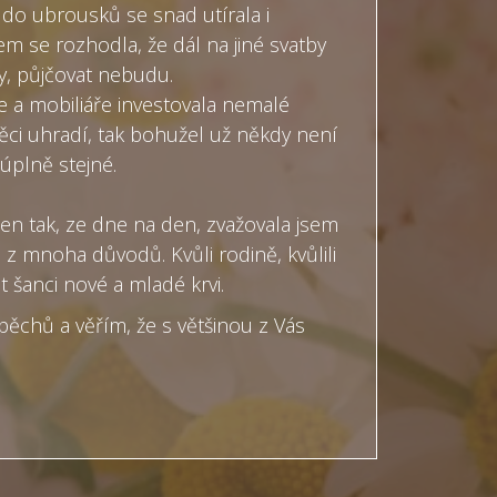
 do ubrousků se snad utírala i
sem se rozhodla, že dál na jiné svatby
y, půjčovat nebudu.
 a mobiliáře investovala nemalé
 věci uhradí, tak bohužel už někdy není
úplně stejné.
jen tak, ze dne na den, zvažovala jsem
o z mnoha důvodů. Kvůli rodině, kvůlili
t šanci nové a mladé krvi.
ěchů a věřím, že s většinou z Vás